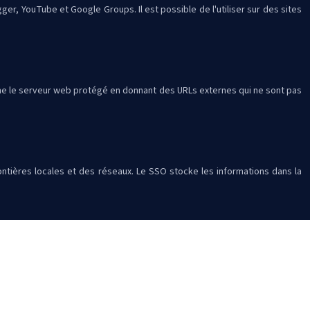
r, YouTube et Google Groups. Il est possible de l'utiliser sur des sites
cache le serveur web protégé en donnant des URLs externes qui ne sont pas
rontières locales et des réseaux. Le SSO stocke les informations dans la
et de ses mots de passe dans une base de données accessible par un mot de