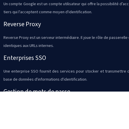
Un compte Google est un compte utilisateur qui offre la possibilité d’a
tiers qui l'acceptent comme moyen d'identification.
Reverse Proxy
Reverse Proxy est un serveur intermédiaire. Il joue le rôle de passerell
identiques aux URLs internes.
Enterprises SSO
Une enterprise SSO fournit des services pour stocker et transmettre des
base de données d'informations d'identification.
Gestion de mots de passe
Un gestionnaire de mots de passe est un type de logiciel qui offre la po
passe unique, pour en avoir plus qu'un seul à retenir.