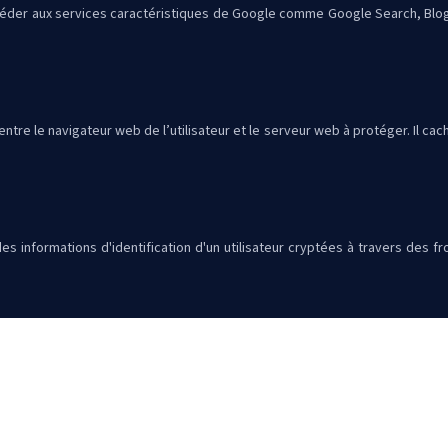
ccéder aux services caractéristiques de Google comme Google Search, Blogge
e entre le navigateur web de l’utilisateur et le serveur web à protéger. Il 
 informations d'identification d'un utilisateur cryptées à travers des f
ssibilité à un utilisateur de centraliser l'ensemble de ses identifiants 
Plan du site