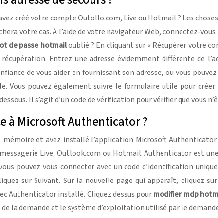
s adresse de secours ?
 avez créé votre compte Outollo.com, Live ou Hotmail ? Les chose
era votre cas. À l’aide de votre navigateur Web, connectez-vous 
ot de passe hotmail
oublié ? En cliquant sur « Récupérer votre c
récupération. Entrez une adresse évidemment différente de l’adr
iance de vous aider en fournissant son adresse, ou vous pouvez c
le. Vous pouvez également suivre le formulaire utile pour créer
ssous. Il s’agit d’un code de vérification pour vérifier que vous n’ê
 à Microsoft Authenticator ?
de mémoire et avez installé l’application Microsoft Authenticato
ssagerie Live, Outlook.com ou Hotmail. Authenticator est une app
 vous pouvez vous connecter avec un code d’identification unique
iquez sur Suivant. Sur la nouvelle page qui apparaît, cliquez sur
c Authenticator installé. Cliquez dessus pour
modifier mdp hotm
 de la demande et le système d’exploitation utilisé par le demand