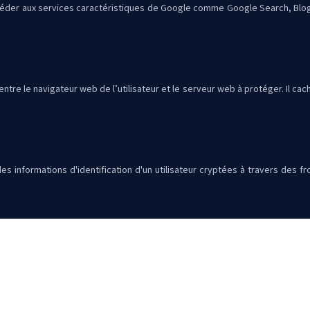
ccéder aux services caractéristiques de Google comme Google Search, Blogge
e entre le navigateur web de l’utilisateur et le serveur web à protéger. Il 
 informations d'identification d'un utilisateur cryptées à travers des f
ssibilité à un utilisateur de centraliser l'ensemble de ses identifiants 
Plan du site