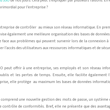
ou SSO
de nos jours. Cela peut s’expliquer par plusieurs raisons. En
primordial pour l’entreprise ?
ntreprise de contrôler au mieux son réseau informatique. En prem
 vise également une meilleure organisation des bases de données i
face aux problèmes qui peuvent survenir lors de la connexion à u
ter l’accès des utilisateurs aux ressources informatiques et de sécu
 peut offrir à une entreprise, ses employés et son réseau inform
ublis et les pertes de temps. Ensuite, elle facilite également 
reprise, elle protège au maximum les bases de données informatiques
, comprend une nouvelle gestion des mots de passe, un système d
e de contrôle de conformités. Bref, elle ne présente que des avant