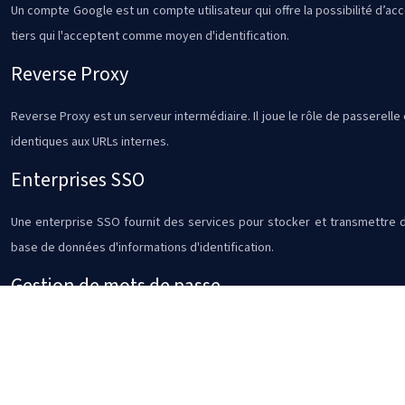
Un compte Google est un compte utilisateur qui offre la possibilité d’a
tiers qui l'acceptent comme moyen d'identification.
Reverse Proxy
Reverse Proxy est un serveur intermédiaire. Il joue le rôle de passerell
identiques aux URLs internes.
Enterprises SSO
Une enterprise SSO fournit des services pour stocker et transmettre des
base de données d'informations d'identification.
Gestion de mots de passe
Un gestionnaire de mots de passe est un type de logiciel qui offre la po
passe unique, pour en avoir plus qu'un seul à retenir.