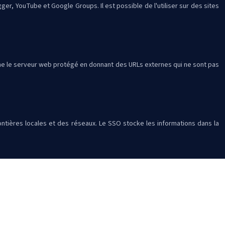
r, YouTube et Google Groups. Il est possible de l'utiliser sur des sites
cache le serveur web protégé en donnant des URLs externes qui ne sont pas
rontières locales et des réseaux. Le SSO stocke les informations dans la
et de ses mots de passe dans une base de données accessible par un mot de